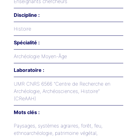
Enseignants chercheurs
Discipline :
Histoire
Spécialité :
Archéologie Moyen-Âge
Laboratoire :
UMR CNRS 6566 "Centre de Recherche en
Archéologie, Archéosciences, Histoire"
(CReAAH)
Mots clés :
Paysages, systèmes agraires, forêt, feu,
ethnoarchéologie, patrimoine végétal,