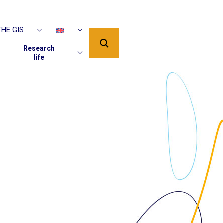
HE GIS
Research
life
PUBLICATIONS
AAP DU GIS EN
COURS
SUPPORTED
IP
PROJECTS
EDITIONS PUR
EDITIONS ISTE