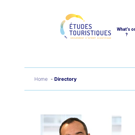
Cookies management panel
Reche
What’s o
?
Home
Directory