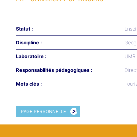
Statut :
Ensei
Discipline :
Géog
Laboratoire :
UMR 
Responsabilités pédagogiques :
Direc
Mots clés :
Touri
PAGE PERSONNELLE