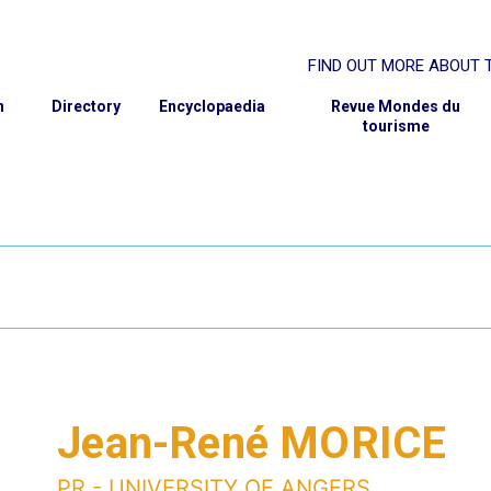
FIND OUT MORE ABOUT T
rcher
ABOUT THE GIS
n
Directory
Encyclopaedia
Revue Mondes du
tourisme
SCIENTIFIC PROJECT
GOVERNANCE
MEMBER INSTITUTIONS
PARTNERS
CONTACT AND MEMBERSH
Jean-René MORICE
PR - UNIVERSITY OF ANGERS