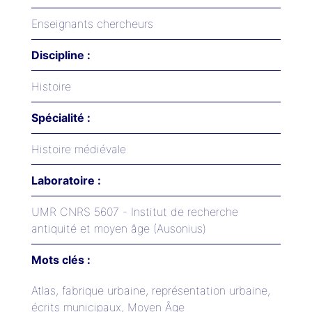
Enseignants chercheurs
Discipline :
Histoire
Spécialité :
Histoire médiévale
Laboratoire :
UMR CNRS 5607 - Institut de recherche
antiquité et moyen âge (Ausonius)
Mots clés :
Atlas, fabrique urbaine, représentation urbaine,
écrits municipaux, Moyen Âge