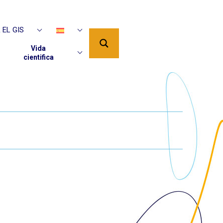
 EL GIS
IÓN
Vida
cientifica
CIENTÍFICO
PUBLICACIÓNES
ZA
AAP DU GIS EN
ONES
COURS
PROYECTOS
FINANCIADOS
Y ADHESIÓN
EDITIONS PUR
EDITIONS ISTE