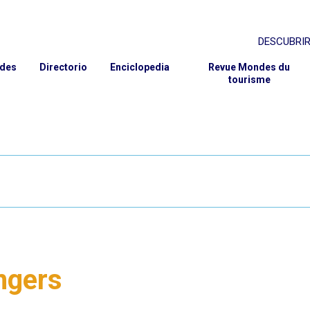
DESCUBRIR
rcher
PRESENTAC
ades
Directorio
Enciclopedia
Revue Mondes du
tourisme
PROYECTO 
GOBERNAN
INSTITUCI
MIEMBROS
SOCIOS
CONTACTO 
ngers