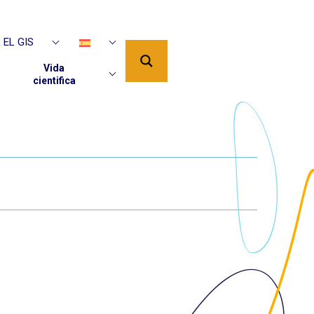
 EL GIS
IÓN
Vida
cientifica
CIENTÍFICO
PUBLICACIÓNES
ZA
AAP DU GIS EN
ONES
COURS
PROYECTOS
FINANCIADOS
Y ADHESIÓN
EDITIONS PUR
EDITIONS ISTE