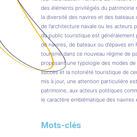
des éléments privilégiés du patrimoine 
la diversité des navires et des bateaux 
de l’architecture navale ou les acteurs 
du public touristique est généralement 
de navires, de bateaux ou d’épaves en Fr
tourisme dans ce nouveau régime de pat
proposant une typologie des modes de val
succès et la notoriété touristique de c
mis à jour, une attention particulière e
patrimoine, aux acteurs politiques comm
le caractère emblématique des navires e
Mots-clés