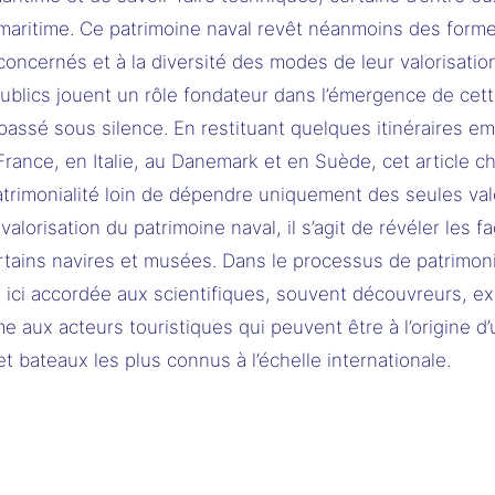
maritime. Ce patrimoine naval revêt néanmoins des forme
concernés et à la diversité des modes de leur valorisation.
publics jouent un rôle fondateur dans l’émergence de cette
passé sous silence. En restituant quelques itinéraires e
ance, en Italie, au Danemark et en Suède, cet article che
rimonialité loin de dépendre uniquement des seules valeu
orisation du patrimoine naval, il s’agit de révéler les fac
ertains navires et musées. Dans le processus de patrimoni
st ici accordée aux scientifiques, souvent découvreurs, e
e aux acteurs touristiques qui peuvent être à l’origine d
t bateaux les plus connus à l’échelle internationale.