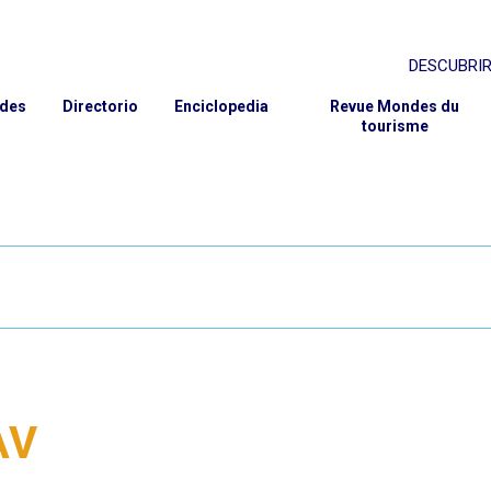
DESCUBRIR
rcher
PRESENTAC
ades
Directorio
Enciclopedia
Revue Mondes du
tourisme
PROYECTO 
GOBERNAN
INSTITUCI
MIEMBROS
SOCIOS
CONTACTO 
AV